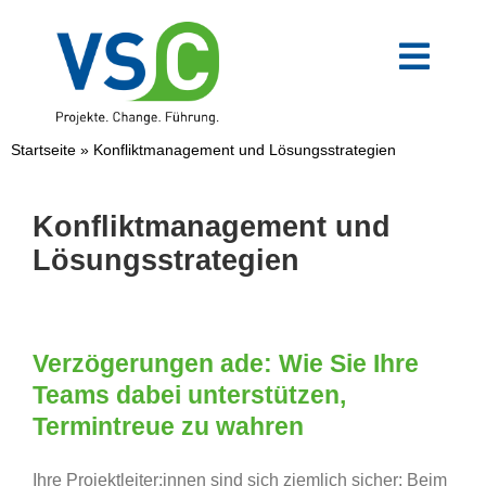
Zum
Inhalt
springen
Toggl
Navig
VSC-Team
Startseite
»
Konfliktmanagement und Lösungsstrategien
Mittelstand
Konfliktmanagement und
Lösungsstrategien
Verwaltung
Digitale Transformation
Verzögerungen ade: Wie Sie Ihre
Teams dabei unterstützen,
Weiterbildungen
Termintreue zu wahren
Ihre Projektleiter:innen sind sich ziemlich sicher: Beim
Blog