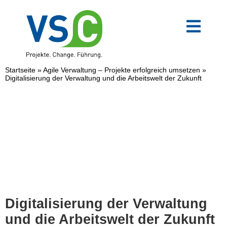
Zum
Inhalt
springen
Toggl
Navig
VSC-Team
Startseite
»
Agile Verwaltung – Projekte erfolgreich umsetzen
»
Digitalisierung der Verwaltung und die Arbeitswelt der Zukunft
Mittelstand
Verwaltung
Digitale Transformation
Weiterbildungen
Digitalisierung der Verwaltung
und die Arbeitswelt der Zukunft
Blog