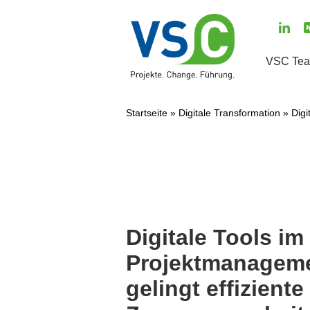
Zum
Inhalt
springen
VSC Te
Über un
Startseite
»
Digitale Transformation
»
Digi
Das sag
Willkom
Aktuell
Presse
Digitale Tools im
Termin
Projektmanageme
Kontakt
gelingt effiziente