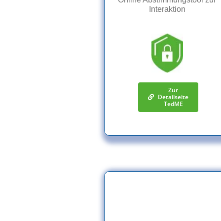
Interaktion
Zur
Detailseite
TedME