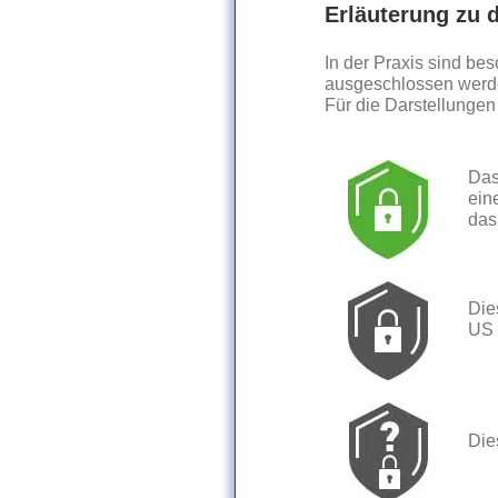
Erläuterung zu
In der Praxis sind be
ausgeschlossen werde
Für die Darstellungen
Das
ein
das
Die
US 
Die