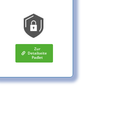
Zur
Detailseite
Padlet