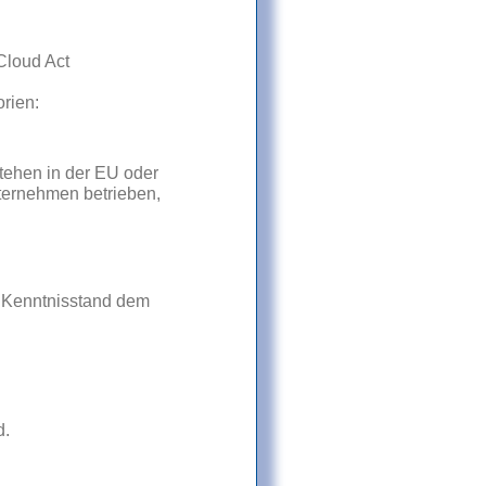
Cloud Act
rien:
stehen in der EU oder
nternehmen betrieben,
m Kenntnisstand dem
d.