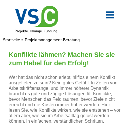
Zum
Inhalt
springen
Toggl
Navig
VSC-Team
Startseite
»
Projektmanagement-Beratung
Mittelstand
Konflikte lähmen? Machen Sie sie
zum Hebel für den Erfolg!
Verwaltung
Wer hat das nicht schon erlebt, hilflos einem Konflikt
ausgeliefert zu sein? Kein gutes Gefühl. In Zeiten von
Arbeitskräftemangel und immer höherer Dynamik
Digitale Transformation
braucht es gute und zügige Lösungen für Konflikte,
bevor Menschen das Feld räumen, bevor Ziele nicht
erreicht und die Kosten immer höher werden. Hier
Weiterbildungen
lesen Sie, wie Konflikte wirken, wie sie entstehen – vor
allem aber, wie sie im Arbeitsalltag gelöst werden
können. In einfachen, verständlichen Schritten.
Blog