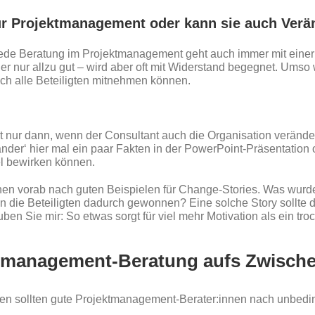
ur Projektmanagement oder kann sie auch Verä
jede Beratung im Projektmanagement geht auch immer mit einer
r nur allzu gut – wird aber oft mit Widerstand begegnet. Umso w
h alle Beteiligten mitnehmen können.
 nur dann, wenn der Consultant auch die Organisation verände
 änder‘ hier mal ein paar Fakten in der PowerPoint-Präsentatio
iel bewirken können.
innen vorab nach guten Beispielen für Change-Stories. Was wu
 die Beteiligten dadurch gewonnen? Eine solche Story sollte da
en Sie mir: So etwas sorgt für viel mehr Motivation als ein tr
ektmanagement-Beratung aufs Zwisch
ken sollten gute Projektmanagement-Berater:innen nach unbedi