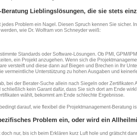
Beratung Lieblingslösungen, die sie stets ein
st jedes Problem ein Nagel. Diesen Spruch kennen Sie sicher. 
werden, wie Dr. Wolfram von Schneyder weiß:
estimmte Standards oder Software-Lösungen. Ob PMI, GPM/IPMA,
keiten, ein Projekt anzugehen. Wenn sich die Projektmanageme
re versteift und diese dann auf Biegen und Brechen in Ihr Unte
 die vermeintliche Unterstützung zu hohen Ausgaben und keinerl
b, bei der Berater-Suche allein nach Siegeln oder Zertifikaten
chließlich kein Garant dafür, dass Sie sich dort am Ende wirkl
rtifikaten wählt, bekommt am Ende schlechte Ergebnisse.
edingt darauf, wie flexibel die Projektmanagement-Beratung ist
pezifisches Problem ein, oder wird ein Allheilm
t doch nur, bis ich beim Erklären kurz Luft hole und grätscht da