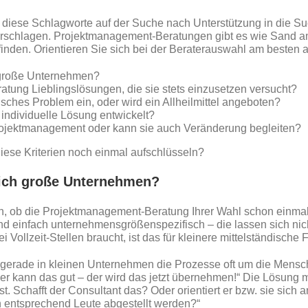
diese Schlagworte auf der Suche nach Unterstützung in die Suc
 erschlagen. Projektmanagement-Beratungen gibt es wie Sand a
finden. Orientieren Sie sich bei der Beraterauswahl am besten an
h große Unternehmen?
tung Lieblingslösungen, die sie stets einzusetzen versucht?
isches Problem ein, oder wird ein Allheilmittel angeboten?
individuelle Lösung entwickelt?
rojektmanagement oder kann sie auch Veränderung begleiten?
iese Kriterien noch einmal aufschlüsseln?
lich große Unternehmen?
n, ob die Projektmanagement-Beratung Ihrer Wahl schon einmal
ind einfach unternehmensgrößenspezifisch – die lassen sich nic
ollzeit-Stellen braucht, ist das für kleinere mittelständische 
 gerade in kleinen Unternehmen die Prozesse oft um die Mens
der kann das gut – der wird das jetzt übernehmen!“ Die Lösung 
st. Schafft der Consultant das? Oder orientiert er bzw. sie sic
n entsprechend Leute abgestellt werden?“