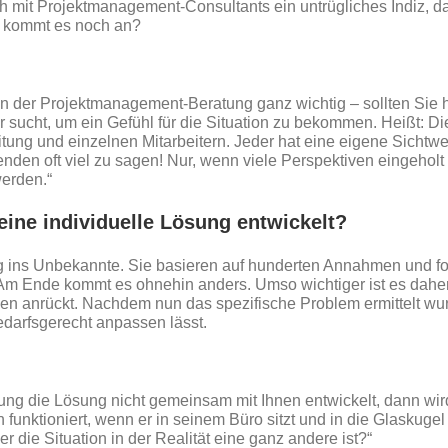
 mit Projektmanagement-Consultants ein untrügliches Indiz, da
f kommt es noch an?
 in der Projektmanagement-Beratung ganz wichtig – sollten Sie 
 sucht, um ein Gefühl für die Situation zu bekommen. Heißt: Di
itung und einzelnen Mitarbeitern. Jeder hat eine eigene Sichtwe
enden oft viel zu sagen! Nur, wenn viele Perspektiven eingeholt
werden.“
ine individuelle Lösung entwickelt?
eg ins Unbekannte. Sie basieren auf hunderten Annahmen und f
Am Ende kommt es ohnehin anders. Umso wichtiger ist es dahe
nen anrückt. Nachdem nun das spezifische Problem ermittelt wurd
edarfsgerecht anpassen lässt.
g die Lösung nicht gemeinsam mit Ihnen entwickelt, dann wird
h funktioniert, wenn er in seinem Büro sitzt und in die Glaskuge
 die Situation in der Realität eine ganz andere ist?“