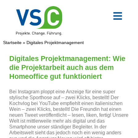
Zum
Inhalt
springen
Toggl
Navig
VSC-Team
Startseite
»
Digitales Projektmanagement
Mittelstand
Digitales Projektmanagement: Wie
die Projektarbeit auch aus dem
Homeoffice gut funktioniert
Verwaltung
Bei Instagram ploppt eine Anzeige für eine super
Digitale Transformation
stylische Sporthose auf – zwei Klicks, bestellt! Der
Kochvlog bei YouTube empfiehlt einen italienischen
Wein – zwei Klicks, bestellt! Die Freundin hat einen
neuen Tweet veröffentlicht – lesen, liken, fertig! Unsere
Weiterbildungen
Welt ist mittlerweile mehr als digital und das
Smartphone unser ständiger Begleiter. In der
Arbeitswelt sieht das jedoch noch ein wenig anders
Blog