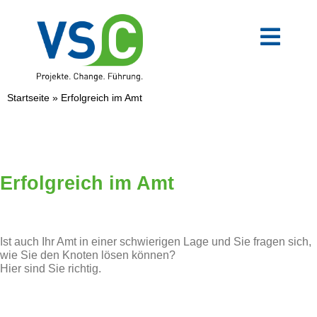
Zum
Inhalt
springen
Toggl
Navig
VSC-Team
Startseite
»
Erfolgreich im Amt
Mittelstand
Verwaltung
Erfolgreich im Amt
Digitale Transformation
Ist auch Ihr Amt in einer schwierigen Lage und Sie fragen sich,
wie Sie den Knoten lösen können?
Weiterbildungen
Hier sind Sie richtig.
Blog