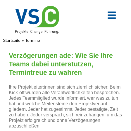
Zum
Inhalt
springen
Toggl
Navig
VSC-Team
Startseite
»
Termine
Mittelstand
Verzögerungen ade: Wie Sie Ihre
Teams dabei unterstützen,
Termintreue zu wahren
Verwaltung
Ihre Projektleiter:innen sind sich ziemlich sicher: Beim
Digitale Transformation
Kick-off wurden alle Verantwortlichkeiten besprochen.
Jedes Teammitglied wurde informiert, wer was zu tun
hat und welche Meilensteine den Projektverlauf
gliedern. Jeder hat zugestimmt. Jeder bestätigte, Zeit
Weiterbildungen
zu haben. Jeder versprach, sich reinzuhängen, um das
Projekt erfolgreich und ohne Verzögerungen
abzuschließen.
Blog