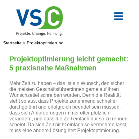
Zum
Inhalt
springen
Toggl
Navig
VSC-Team
Startseite
»
Projektoptimierung
Mittelstand
Projektoptimierung leicht gemacht:
5 praxisnahe Maßnahmen
Verwaltung
Mehr Zeit zu haben – das ist ein Wunsch, den sicher
die meisten Geschäftsführer:innen gerne auf ihren
Wunschzettel schreiben würden. Denn die Realität
Digitale Transformation
sieht so aus, dass Projekte zunehmend schneller
durchgeführt und erfolgreich beendet sein müssen,
dass sich Anforderungen immer öfter plötzlich
Weiterbildungen
verändern, und dass die Zeit einfach nur so zu rennen
scheint. Da sich Zeit nicht einfach so vermehren lässt,
muss eine andere Lösung her: Projektoptimierung.
Blog