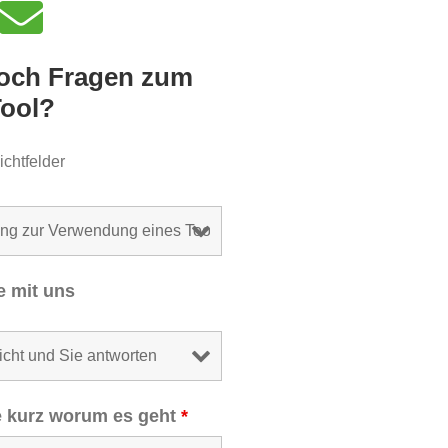
noch Fragen zum
Tool?
ichtfelder
e mit uns
ie kurz worum es geht
*