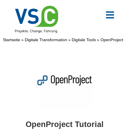
Zum
Inhalt
springen
Toggl
Navig
VSC-Team
Startseite
»
Digitale Transformation
»
Digitale Tools
»
OpenProject
Mittelstand
Verwaltung
Digitale Transformation
Weiterbildungen
OpenProject Tutorial
Blog