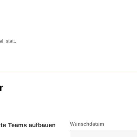
ll statt.
r
Wunschdatum
erte Teams aufbauen