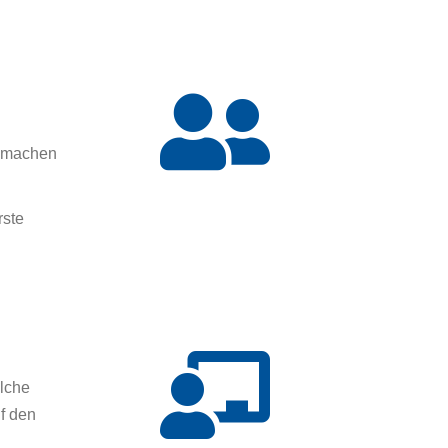
m machen
rste
elche
f den