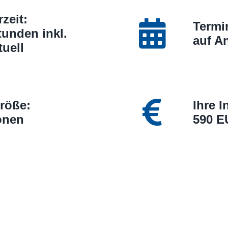
zeit:
Termin
tunden inkl.
auf A
tuell
röße:
Ihre I
onen
590 E