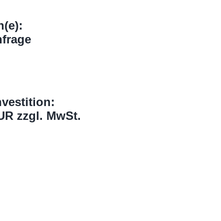
(e):
nfrage
nvestition:
UR zzgl. MwSt.