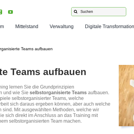
Suche
nach:
am
Mittelstand
Verwaltung
Digitale Transformatio
s
Projektleitung: Superkräfte
Agile Verwaltung
Transformation umsetzen
Projektmanagement
rganisierte Teams aufbauen
für Projektleiter:innen
en unsere Kunden
Digitalisierung der Verwaltung
Kollaborationstools
Digitale Transformation
Superkräfte as a Service
rte Teams aufbauen
men im Team
Dialog Verwaltung Gästeliste
Wissensmanagement
Führungskompetenz
Projektmanagement für mittelständische Unternehmen
e Jobangebote
ng lernen Sie die Grundprinzipien
.
.
.
.
en und wie Sie
selbstorganisierte Teams
aufbauen.
piele selbstorganisierter Teams, welche
eit sich daraus ergeben können, aber auch welche
 sind. Mit ausgewählten Methoden, welche wir
 sich direkt im Anschluss an das Training mit
inem selbstorganisierten Team machen.