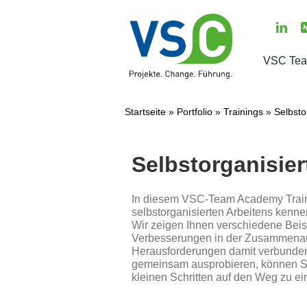
Zum
Inhalt
springen
VSC Te
Über un
Startseite
»
Portfolio
»
Trainings
»
Selbsto
Das sag
Selbstorganisie
Willkom
Aktuell
In diesem VSC-Team Academy Traini
selbstorganisierten Arbeitens kenn
Presse
Wir zeigen Ihnen verschiedene Beis
Verbesserungen in der Zusammenarb
Termin
Herausforderungen damit verbunden
gemeinsam ausprobieren, können Sie
Kontakt
kleinen Schritten auf den Weg zu e