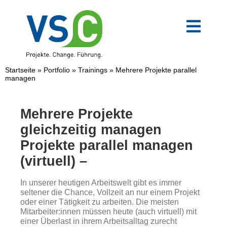
Zum
Inhalt
springen
Toggl
Navig
VSC-Team
Startseite
»
Portfolio
»
Trainings
»
Mehrere Projekte parallel
managen
Mittelstand
Mehrere Projekte
Verwaltung
gleichzeitig managen
Projekte parallel managen
Digitale Transformation
(virtuell) –
In unserer heutigen Arbeitswelt gibt es immer
Weiterbildungen
seltener die Chance, Vollzeit an nur einem Projekt
oder einer Tätigkeit zu arbeiten. Die meisten
Mitarbeiter:innen müssen heute (auch virtuell) mit
einer Überlast in ihrem Arbeitsalltag zurecht
Blog