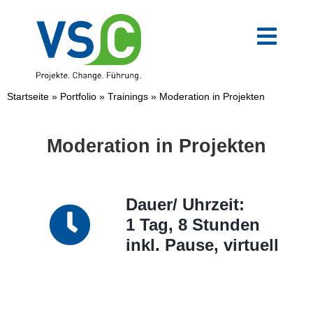
Zum
Inhalt
springen
Toggl
Navig
VSC-Team
Startseite
»
Portfolio
»
Trainings
»
Moderation in Projekten
Mittelstand
Moderation in Projekten
Verwaltung
Dauer/ Uhrzeit:
Digitale Transformation
1 Tag, 8 Stunden
inkl. Pause, virtuell
Weiterbildungen
Blog