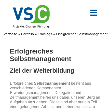
Zum
Inhalt
springen
Toggl
Navig
VSC-Team
Startseite
»
Portfolio
»
Trainings
»
Erfolgreiches Selbstmanagement
Mittelstand
Erfolgreiches
Selbstmanagement
Verwaltung
Ziel der Weiterbildung
Digitale Transformation
Erfolgreiches
Selbstmanagement
besteht aus
verschiedenen Komponenten.
Weiterbildungen
Erwartungsmanagement, Delegation und
Zeitmanagement helfen uns dabei, unseren Berg an
Aufgaben anzugehen. Diese sind aber nur ein Teil
einer gelungenen Arbeits- und Lebensweise. Um
Blog