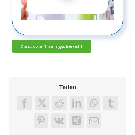
Zurück zur Trainingsübersicht
Teilen
Facebook
X
Reddit
LinkedIn
WhatsApp
Tumbl
Pinterest
Vk
Xing
E-
Mail