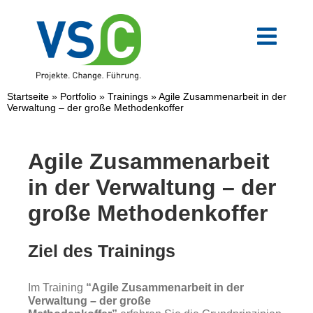
Zum
Inhalt
springen
Toggl
Navig
VSC-Team
Startseite
»
Portfolio
»
Trainings
»
Agile Zusammenarbeit in der
Verwaltung – der große Methodenkoffer
Mittelstand
Agile Zusammenarbeit
Verwaltung
in der Verwaltung – der
große Methodenkoffer
Digitale Transformation
Ziel des Trainings
Weiterbildungen
Im Training
“Agile Zusammenarbeit in der
Verwaltung – der große
Blog