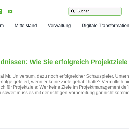
Suche
nach:
am
Mittelstand
Verwaltung
Digitale Transformatio
s
Projektleitung: Superkräfte
Agile Verwaltung
Transformation umsetzen
Projektmanagement
für Projektleiter:innen
en unsere Kunden
Digitalisierung der Verwaltung
Kollaborationstools
Digitale Transformation
Superkräfte as a Service
nissen: Wie Sie erfolgreich Projektziele
men im Team
Dialog Verwaltung Gästeliste
Wissensmanagement
Führungskompetenz
Projektmanagement für mittelständische Unternehmen
Mal Mr. Universum, dazu noch erfolgreicher Schauspieler, Unter
e Jobangebote
folge gefeiert, wenn er keine Ziele gehabt hätte? Vermutlich n
uch für Projektziele: Wer keine Ziele im Projektmanagement defin
.
.
.
.
 soweit muss es mit der richtigen Vorbereitung gar nicht komm