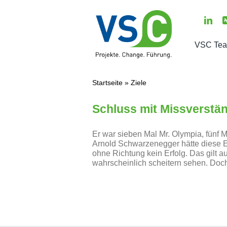
Zum
Inhalt
springen
VSC Te
Über un
Startseite
»
Ziele
Das sag
Schluss mit Missverständ
Willkom
Er war sieben Mal Mr. Olympia, fünf 
Aktuell
Arnold Schwarzenegger hätte diese Er
ohne Richtung kein Erfolg. Das gilt a
Presse
wahrscheinlich scheitern sehen. Doch
Termin
Kontakt