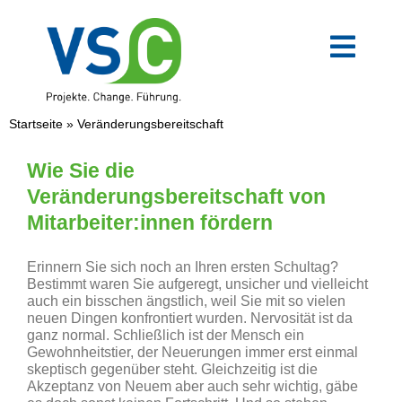
Zum
Inhalt
springen
Toggl
Navig
VSC-Team
Startseite
»
Veränderungsbereitschaft
Mittelstand
Wie Sie die
Veränderungsbereitschaft von
Mitarbeiter:innen fördern
Verwaltung
Erinnern Sie sich noch an Ihren ersten Schultag?
Digitale Transformation
Bestimmt waren Sie aufgeregt, unsicher und vielleicht
auch ein bisschen ängstlich, weil Sie mit so vielen
neuen Dingen konfrontiert wurden. Nervosität ist da
ganz normal. Schließlich ist der Mensch ein
Weiterbildungen
Gewohnheitstier, der Neuerungen immer erst einmal
skeptisch gegenüber steht. Gleichzeitig ist die
Akzeptanz von Neuem aber auch sehr wichtig, gäbe
Blog