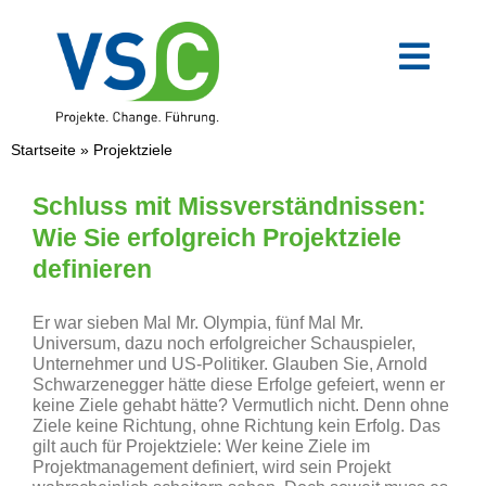
Zum
Inhalt
springen
Toggl
Navig
VSC-Team
Startseite
»
Projektziele
Mittelstand
Schluss mit Missverständnissen:
Wie Sie erfolgreich Projektziele
definieren
Verwaltung
Er war sieben Mal Mr. Olympia, fünf Mal Mr.
Digitale Transformation
Universum, dazu noch erfolgreicher Schauspieler,
Unternehmer und US-Politiker. Glauben Sie, Arnold
Schwarzenegger hätte diese Erfolge gefeiert, wenn er
keine Ziele gehabt hätte? Vermutlich nicht. Denn ohne
Weiterbildungen
Ziele keine Richtung, ohne Richtung kein Erfolg. Das
gilt auch für Projektziele: Wer keine Ziele im
Projektmanagement definiert, wird sein Projekt
Blog