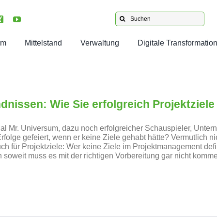
Suche
nach:
am
Mittelstand
Verwaltung
Digitale Transformatio
s
Projektleitung: Superkräfte
Agile Verwaltung
Transformation umsetzen
Projektmanagement
für Projektleiter:innen
en unsere Kunden
Digitalisierung der Verwaltung
Kollaborationstools
Digitale Transformation
Superkräfte as a Service
nissen: Wie Sie erfolgreich Projektziele
men im Team
Dialog Verwaltung Gästeliste
Wissensmanagement
Führungskompetenz
Projektmanagement für mittelständische Unternehmen
Mal Mr. Universum, dazu noch erfolgreicher Schauspieler, Unter
e Jobangebote
folge gefeiert, wenn er keine Ziele gehabt hätte? Vermutlich n
uch für Projektziele: Wer keine Ziele im Projektmanagement defin
.
.
.
.
 soweit muss es mit der richtigen Vorbereitung gar nicht komm