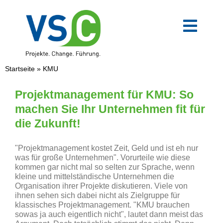
Zum
Inhalt
springen
Toggl
Navig
VSC-Team
Startseite
»
KMU
Mittelstand
Projektmanagement für KMU: So
machen Sie Ihr Unternehmen fit für
die Zukunft!
Verwaltung
"Projektmanagement kostet Zeit, Geld und ist eh nur
Digitale Transformation
was für große Unternehmen". Vorurteile wie diese
kommen gar nicht mal so selten zur Sprache, wenn
kleine und mittelständische Unternehmen die
Organisation ihrer Projekte diskutieren. Viele von
Weiterbildungen
ihnen sehen sich dabei nicht als Zielgruppe für
klassisches Projektmanagement. "KMU brauchen
sowas ja auch eigentlich nicht", lautet dann meist das
Blog