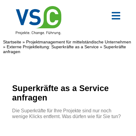
Zum
Inhalt
springen
Toggl
Navig
VSC-Team
Startseite
»
Projektmanagement für mittelständische Unternehmen
»
Externe Projektleitung: Superkräfte as a Service
»
Superkräfte
anfragen
Mittelstand
Verwaltung
Superkräfte as a Service
Digitale Transformation
anfragen
Die Superkräfte für Ihre Projekte sind nur noch
Weiterbildungen
wenige Klicks entfernt. Was dürfen wie für Sie tun?
Blog