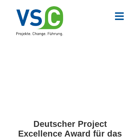
Zum
Inhalt
springen
Toggl
Navig
VSC-Team
Mittelstand
Verwaltung
Digitale Transformation
Weiterbildungen
Deutscher Project
Excellence Award für das
Blog