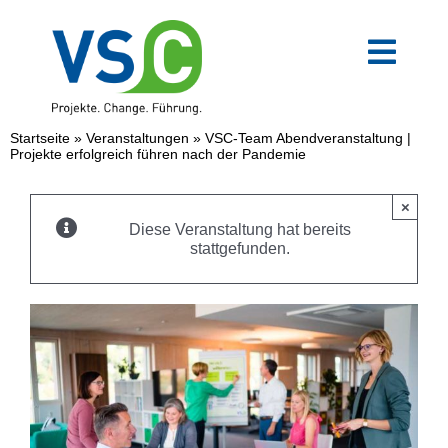
Zum
Inhalt
springen
Toggl
Navig
VSC-Team
Startseite
»
Veranstaltungen
»
VSC-Team Abendveranstaltung |
Projekte erfolgreich führen nach der Pandemie
Mittelstand
×
Diese Veranstaltung hat bereits
Verwaltung
stattgefunden.
Digitale Transformation
Weiterbildungen
Blog