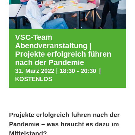
VSC-Team
Abendveranstaltung |
Projekte erfolgreich führen
nach der Pandemie
31. März 2022 | 18:30
-
20:30
|
KOSTENLOS
Projekte erfolgreich führen nach der
Pandemie – was braucht es dazu im
Mittelstand?